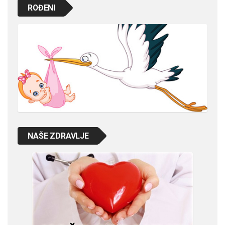
ROĐENI
NAŠE ZDRAVLJE