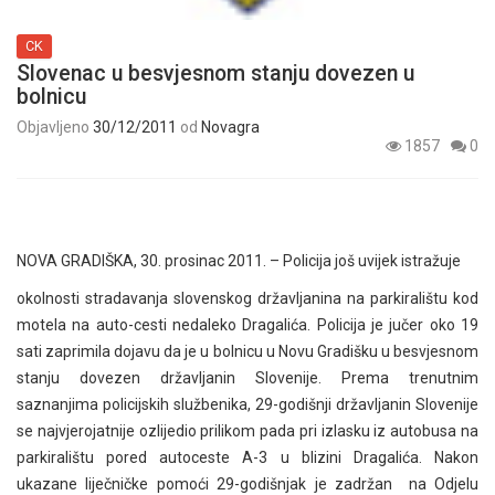
CK
Slovenac u besvjesnom stanju dovezen u
bolnicu
Objavljeno
30/12/2011
od
Novagra
1857
0
NOVA GRADIŠKA, 30. prosinac 2011. – Policija još uvijek istražuje
okolnosti stradavanja slovenskog državljanina na parkiralištu kod
motela na auto-cesti nedaleko Dragalića. Policija je jučer oko 19
sati zaprimila dojavu da je u bolnicu u Novu Gradišku u besvjesnom
stanju dovezen državljanin Slovenije. Prema trenutnim
saznanjima policijskih službenika, 29-godišnji državljanin Slovenije
se najvjerojatnije ozlijedio prilikom pada pri izlasku iz autobusa na
parkiralištu pored autoceste A-3 u blizini Dragalića. Nakon
ukazane liječničke pomoći 29-godišnjak je zadržan na Odjelu