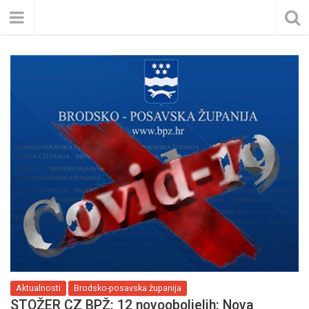
Aktualnosti
Brodsko-posavska županija
STOŽER CZ BPŽ: 12 novooboljelih: Nova