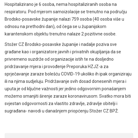
Hospitalizirano je 6 osoba, nema hospitaliziranih osoba na
respiratoru. Pod mjerom samoizolacije se trenutno na području
Brodsko-posavske županije nalazi 759 osoba (40 osoba više u
odnosu na prethodni dan), od čega se u županijskom
karantenskom objektu trenutno nalaze 2 pozitivne osobe.
Stožer CZ Brodsko-posavske županije i nadalje poziva sve
građane kao i organizatore javnih i privatnih okupljanja da se
privremeno suzdrže od organizacije istih te na dosljedno
pridržavanje mjera i provođenje Preporuka HZJZ-a za
sprječavanje zaraze bolešću COVID-19 ukoliko ih ipak organiziraju
ili na njima sudjeluju. Pridržavanje svih dosad donesenih mjera i
uputa je od ključne važnosti jer jedino odgovornim ponašanjem
možemo smanjiti širenje zaraze koronavirusom. Svatko mora biti
svjestan odgovornosti za vlastito zdravlje, zdravlje obitelji i
sugrađana- navodi u današnjem priopćenju Stožer CZ BPŽ.