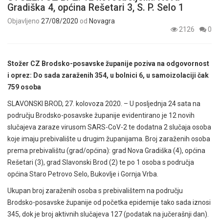
Gradiška 4, općina Rešetari 3, S. P. Selo 1
Objavljeno
27/08/2020
od
Novagra
2126
0
Stožer CZ Brodsko-posavske županije poziva na odgovornost
i oprez: Do sada zaraženih 354, u bolnici 6, u samoizolaciji čak
759 osoba
SLAVONSKI BROD, 27. kolovoza 2020. – U posljednja 24 sata na
području Brodsko-posavske županije evidentirano je 12 novih
slučajeva zaraze virusom SARS-CoV-2 te dodatna 2 slučaja osoba
koje imaju prebivalište u drugim županijama. Broj zaraženih osoba
prema prebivalištu (grad/općina): grad Nova Gradiška (4), općina
Rešetari (3), grad Slavonski Brod (2) te po 1 osoba s područja
općina Staro Petrovo Selo, Bukovlje i Gornja Vrba.
Ukupan broj zaraženih osoba s prebivalištem na području
Brodsko-posavske županije od početka epidemije tako sada iznosi
345, dok je broj aktivnih slučajeva 127 (podatak na jučerašnji dan).