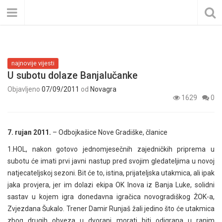
najnovije vijesti
U subotu dolaze Banjalučanke
Objavljeno
07/09/2011
od
Novagra
1629
0
7. rujan 2011.
– Odbojkašice Nove Gradiške, članice
1.HOL, nakon gotovo jednomjesečnih zajedničkih priprema u
subotu će imati prvi javni nastup pred svojim gledateljima u novoj
natjecateljskoj sezoni. Bit će to, istina, prijateljska utakmica, ali ipak
jaka provjera, jer im dolazi ekipa OK Inova iz Banja Luke, solidni
sastav u kojem igra donedavna igračica novogradiškog ŽOK-a,
Zvjezdana Šukalo. Trener Damir Runjaš žali jedino što će utakmica
zbog drugih obveza u dvorani morati biti odigrana u ranim