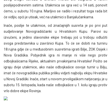
poslijepodnevnim satima. Utakmica se igra već u 14 sati, ponovit
ćemo, u subotu 10.rujna. Marljivo se radilo i rezultat toga rada bit
će vidljiv, opći je utisak, već na utakmici s Banjalučankama.
Inače, poslije te utakmice, od značajnijih susreta je po prvi put
sudjelovanje Novogradiščanki u Hrvatskom Kupu. Parovi su
izvučeni, a jedino slavonske ekipe trebaju još u troboju odlučiti
svoga predstavnika u završnici Kupa. To će se dobiti na turniru
18.rujna gdje će u međusobnim susretima igrati Bilje, ŽOK Osijek i
Nova Gradiška. Pobjednik igra ni manje ni više nego protiv
odbojkašicama Rijeke, aktualnim prvakinjama Hrvatske! Pošto se
igraju dvije utakmice, ako naše odbojkašice osvoje turnir u Bilju,
imat će novogradiška publika priliku vidjeti najbolju ekipu Hrvatske
u Novoj Gradiški. Inače, start u novom prvoligaškom natjecanju je u
subotu 15. listopada, kada naše odbojkašice u 1. kolu igraju protiv
vrlo dobre ekipe Rovinja.