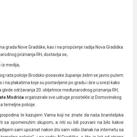
a grada Nove Gradiške, kao i na priopćenje radija Nova Gradiška
narodnog priznanja RH, dostavlja se,
a gospodo iz medija,
og rata policije Brodsko-posavske županije želim se javno putem
o i na plakatima koje su postavljene po gradu i šire u svezi kako
ta glede održavanja 20. obljetnice međunarodnog priznanja RH,
Mate Modrića
organizirale sve udruge proistekle iz Domovinskog
 temeljne policije.
ospodina te kazujem Vama koji ne znate da naša braniteljska
ati sa spomenutim skupom, a niti su bili pozvani na bilo kakve
ađajem sam upoznat nakon što sam vidio članak na internetu sa
emeljne policije”, i na radiju N.Gradiška, a što je laž od strane