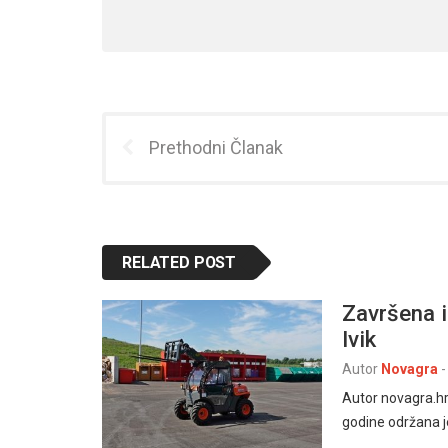
Prethodni Članak
RELATED POST
Završena i
Ivik
Autor
Novagra
-
Autor novagra.hr
godine održana j