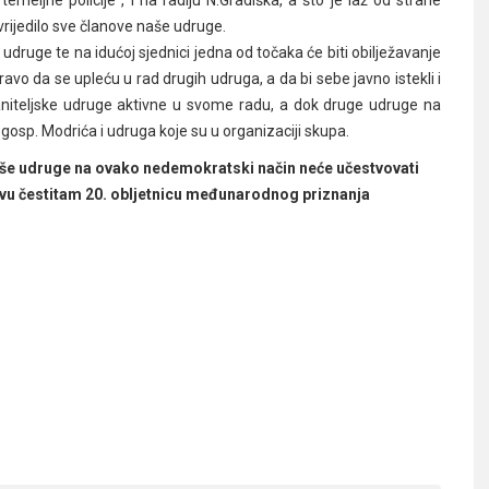
ovrijedilo sve članove naše udruge.
druge te na idućoj sjednici jedna od točaka će biti obilježavanje
avo da se upleću u rad drugih udruga, a da bi sebe javno istekli i
niteljske udruge aktivne u svome radu, a dok druge udruge na
gosp. Modrića i udruga koje su u organizaciji skupa.
naše udruge na ovako nedemokratski način neće učestvovati
tvu čestitam 20. obljetnicu međunarodnog priznanja