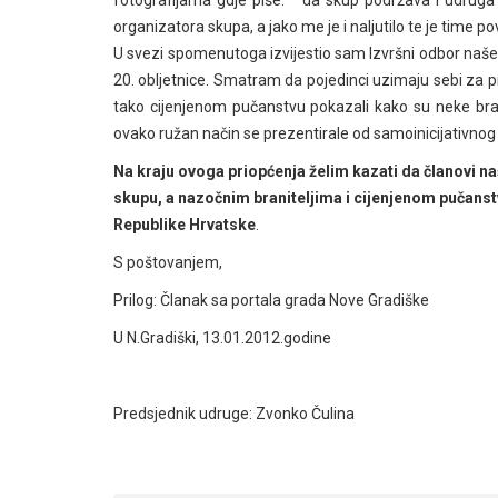
organizatora skupa, a jako me je i naljutilo te je time p
U svezi spomenutoga izvijestio sam Izvršni odbor naše u
20. obljetnice. Smatram da pojedinci uzimaju sebi za pr
tako cijenjenom pučanstvu pokazali kako su neke bra
ovako ružan način se prezentirale od samoinicijativnog 
Na kraju ovoga priopćenja želim kazati da članovi 
skupu, a nazočnim braniteljima i cijenjenom pučans
Republike Hrvatske
.
S poštovanjem,
Prilog: Članak sa portala grada Nove Gradiške
U N.Gradiški, 13.01.2012.godine
Predsjednik udruge: Zvonko Čulina