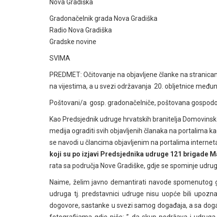
Nova Gradiška
Gradonačelnik grada Nova Gradiška
Radio Nova Gradiška
Gradske novine
SVIMA
PREDMET: Očitovanje na objavljene članke na stranicam
na vijestima, a u svezi održavanja 20. obljetnice među
Poštovani/a gosp. gradonačelniče, poštovan
Kao Predsjednik udruge hrvatskih branitelja Domovinsk
medija ograditi svih objavljenih članaka na portalima ka
se navodi u člancima objavljenim na portalima interne
koji su po izjavi Predsjednika udruge 121 brigade 
rata sa područja Nove Gradiške, gdje se spominje udruga
Naime, želim javno demantirati navode spomenutog g
udruga tj. predstavnici udruge nisu uopće bili upozn
dogovore, sastanke u svezi samog događaja, a sa dog
fotografijama gdje piše: ” da skup podržava i udruga t