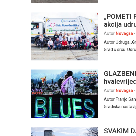
„POMETI 
akcija udr
Autor
Novagra
-
Autor Udruga „G
Grad u srcu. Udr
GLAZBENI 
hvalevrije
Autor
Novagra
-
Autor Franjo Sa
Gradiška nastavl
SVAKIM D