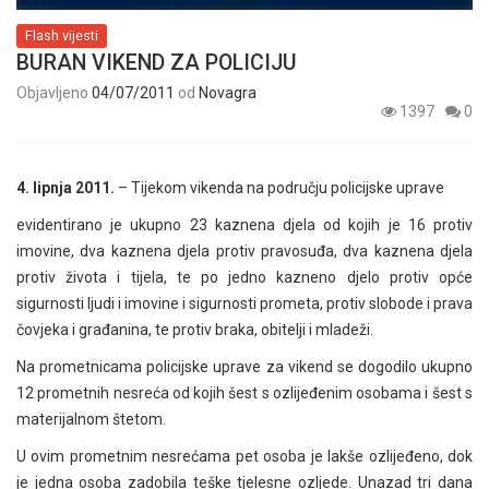
Flash vijesti
BURAN VIKEND ZA POLICIJU
Objavljeno
04/07/2011
od
Novagra
1397
0
4. lipnja 2011.
– Tijekom vikenda na području policijske uprave
evidentirano je ukupno 23 kaznena djela od kojih je 16 protiv
imovine, dva kaznena djela protiv pravosuđa, dva kaznena djela
protiv života i tijela, te po jedno kazneno djelo protiv opće
sigurnosti ljudi i imovine i sigurnosti prometa, protiv slobode i prava
čovjeka i građanina, te protiv braka, obitelji i mladeži.
Na prometnicama policijske uprave za vikend se dogodilo ukupno
12 prometnih nesreća od kojih šest s ozlijeđenim osobama i šest s
materijalnom štetom.
U ovim prometnim nesrećama pet osoba je lakše ozlijeđeno, dok
je jedna osoba zadobila teške tjelesne ozljede. Unazad tri dana