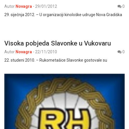
Autor
Novagra
-
29/01/2012
0
29. siječnja 2012. – U organizaciji kinološke udruge Nova Gradiška
Visoka pobjeda Slavonke u Vukovaru
Autor
Novagra
-
22/11/2010
0
22. studeni 2010. – Rukometašice Slavonke gostovale su