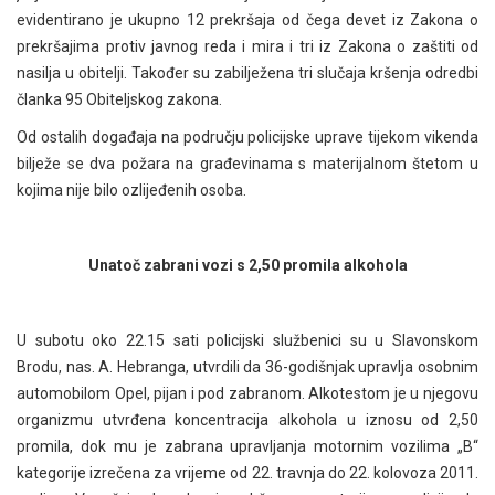
evidentirano je ukupno 12 prekršaja od čega devet iz Zakona o
prekršajima protiv javnog reda i mira i tri iz Zakona o zaštiti od
nasilja u obitelji. Također su zabilježena tri slučaja kršenja odredbi
članka 95 Obiteljskog zakona.
Od ostalih događaja na području policijske uprave tijekom vikenda
bilježe se dva požara na građevinama s materijalnom štetom u
kojima nije bilo ozlijeđenih osoba.
Unatoč zabrani vozi s 2,50 promila alkohola
U subotu oko 22.15 sati policijski službenici su u Slavonskom
Brodu, nas. A. Hebranga, utvrdili da 36-godišnjak upravlja osobnim
automobilom Opel, pijan i pod zabranom. Alkotestom je u njegovu
organizmu utvrđena koncentracija alkohola u iznosu od 2,50
promila, dok mu je zabrana upravljanja motornim vozilima „B“
kategorije izrečena za vrijeme od 22. travnja do 22. kolovoza 2011.