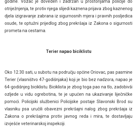
godine. Vozač je doveden i zadržan u prostorijama policije do
otriježnjenja, te protiv njega slijedi kaznena prijava zbog kaznenog
djela izigravanje zabrana iz sigurnosnih mjera i pravnih posljedica
osude, te optužni prijedlog zbog prekršaja iz Zakona o sigurnosti
prometa na cestama.
Terier napao biciklistu
Oko 12.30 sati, u subotu na području općine Oriovac, pas pasmine
Terier (vlasništvo 47-godišnjaka) koji je bio bez nadzora, napao je
64-godišnjeg biciklistu. Biciklista je zbog toga pao na tlo, zadobivši
ozljede u vidu ogrebotina, te je upućen na ukazivanje liječničke
pomoći. Policijski službenici Policijske postaje Slavonski Brod su
vlasniku psa uručili obavezni prekršajni nalog zbog prekršaja iz
Zakona o prekršajima protiv javnog reda i mira, te dostavljaju
izvješće veterinarskoj inspekciji.