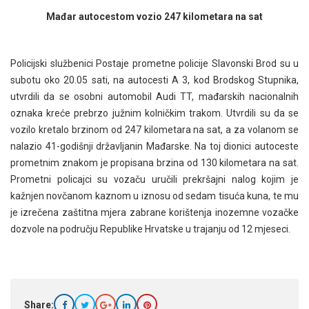
Mađar autocestom vozio 247 kilometara na sat
Policijski službenici Postaje prometne policije Slavonski Brod su u
subotu oko 20.05 sati, na autocesti A 3, kod Brodskog Stupnika,
utvrdili da se osobni automobil Audi TT, mađarskih nacionalnih
oznaka kreće prebrzo južnim kolničkim trakom. Utvrdili su da se
vozilo kretalo brzinom od 247 kilometara na sat, a za volanom se
nalazio 41-godišnji državljanin Mađarske. Na toj dionici autoceste
prometnim znakom je propisana brzina od 130 kilometara na sat.
Prometni policajci su vozaču uručili prekršajni nalog kojim je
kažnjen novčanom kaznom u iznosu od sedam tisuća kuna, te mu
je izrečena zaštitna mjera zabrane korištenja inozemne vozačke
dozvole na području Republike Hrvatske u trajanju od 12 mjeseci.
Share: