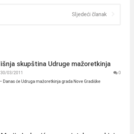
Sljedeći članak
šnja skupština Udruge mažoretkin​ja
30/03/2011
0
 – Danas će Udruga mažoretkinja grada Nove Gradiške