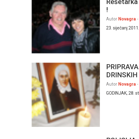
Rešetarka 
!
Autor
Novagra
-
23. siječanj 2011
PRIPRAVA
DRINSKIH
Autor
Novagra
-
GODINJAK, 28. st