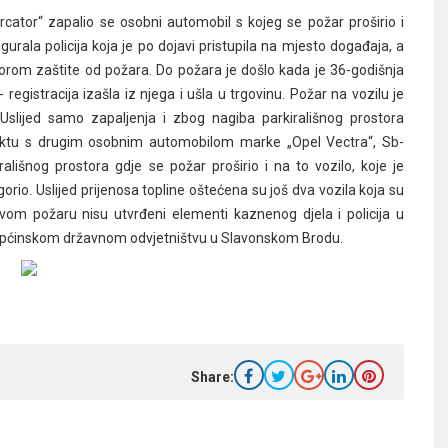
cator“ zapalio se osobni automobil s kojeg se požar proširio i
gurala policija koja je po dojavi pristupila na mjesto događaja, a
ektorom zaštite od požara. Do požara je došlo kada je 36-godišnja
egistracija izašla iz njega i ušla u trgovinu. Požar na vozilu je
Uslijed samo zapaljenja i zbog nagiba parkirališnog prostora
taktu s drugim osobnim automobilom marke „Opel Vectra“, Sb-
irališnog prostora gdje se požar proširio i na to vozilo, koje je
gorio. Uslijed prijenosa topline oštećena su još dva vozila koja su
ovom požaru nisu utvrđeni elementi kaznenog djela i policija u
Općinskom državnom odvjetništvu u Slavonskom Brodu.
Share: