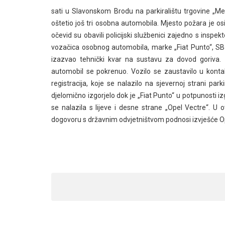
sati u Slavonskom Brodu na parkiralištu trgovine „Mer
oštetio još tri osobna automobila. Mjesto požara je osi
očevid su obavili policijski službenici zajedno s insp
vozačica osobnog automobila, marke „Fiat Punto“, SB- r
izazvao tehnički kvar na sustavu za dovod goriva. 
automobil se pokrenuo. Vozilo se zaustavilo u kon
registracija, koje se nalazilo na sjevernoj strani park
djelomično izgorjelo dok je „Fiat Punto“ u potpunosti iz
se nalazila s lijeve i desne strane „Opel Vectre“. U 
dogovoru s državnim odvjetništvom podnosi izvješće 