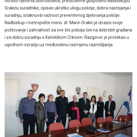
obratio riječima dobrodošlice, predstavivši gospodinu Nadbiskupu
Srakiću suradnike, opisao ukratko ulogu policije, dobra nastojanja i
suradnju, istaknuvši važnost preventivnog djelovanja policije.
Nadbiskup i metropolite mons. dr. Marin Srakić je izrazio svoje
poštovanje i zahvalnost za sve što policija čini na dobrobit građana
i za dobru suradnju s Katoličkom Crkvom. Razgovor je protekao u
ugodnom ozračju uz međusobnu razmjenu razmišljanja.