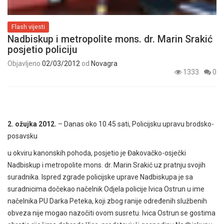
Flash vijesti
Nadbiskup i metropolite mons. dr. Marin Srakić
posjetio policiju
Objavljeno
02/03/2012
od
Novagra
1333
0
2. ožujka 2012.
– Danas oko 10.45 sati, Policijsku upravu brodsko-
posavsku
u okviru kanonskih pohoda, posjetio je Đakovačko-osječki
Nadbiskup i metropolite mons. dr. Marin Srakić uz pratnju svojih
suradnika. Ispred zgrade policijske uprave Nadbiskupa je sa
suradnicima dočekao načelnik Odjela policije Ivica Ostrun u ime
načelnika PU Darka Peteka, koji zbog ranije određenih službenih
obveza nije mogao nazočiti ovom susretu. Ivica Ostrun se gostima