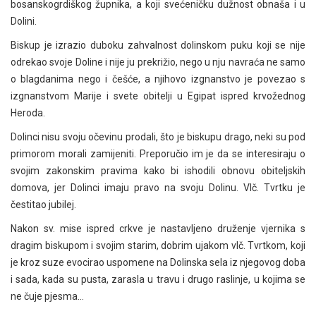
bosanskogrdiškog župnika, a koji svećeničku dužnost obnaša i u
Dolini.
Biskup je izrazio duboku zahvalnost dolinskom puku koji se nije
odrekao svoje Doline i nije ju prekrižio, nego u nju navraća ne samo
o blagdanima nego i češće, a njihovo izgnanstvo je povezao s
izgnanstvom Marije i svete obitelji u Egipat ispred krvožednog
Heroda.
Dolinci nisu svoju očevinu prodali, što je biskupu drago, neki su pod
primorom morali zamijeniti. Preporučio im je da se interesiraju o
svojim zakonskim pravima kako bi ishodili obnovu obiteljskih
domova, jer Dolinci imaju pravo na svoju Dolinu. Vlč. Tvrtku je
čestitao jubilej.
Nakon sv. mise ispred crkve je nastavljeno druženje vjernika s
dragim biskupom i svojim starim, dobrim ujakom vlč. Tvrtkom, koji
je kroz suze evocirao uspomene na Dolinska sela iz njegovog doba
i sada, kada su pusta, zarasla u travu i drugo raslinje, u kojima se
ne čuje pjesma…