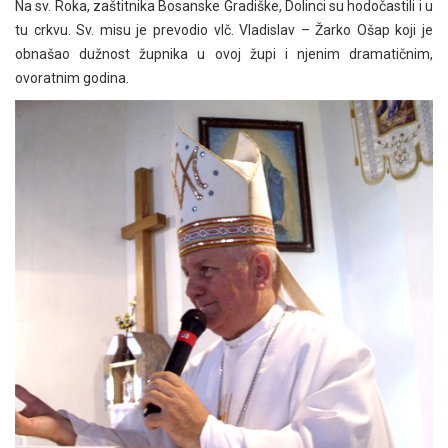
Na sv. Roka, zaštitnika Bosanske Gradiške, Dolinci su hodočastili i u
tu crkvu. Sv. misu je prevodio vlč. Vladislav – Žarko Ošap koji je
obnašao dužnost župnika u ovoj župi i njenim dramatičnim,
ovoratnim godina.