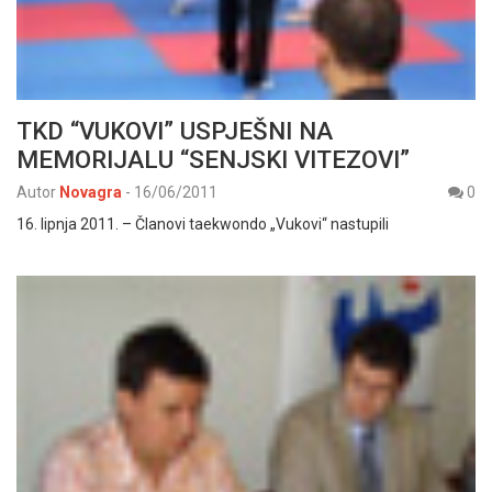
TKD “VUKOVI” USPJEŠNI NA
MEMORIJALU “SENJSKI VITEZOVI”
Autor
Novagra
-
16/06/2011
0
16. lipnja 2011. – Članovi taekwondo „Vukovi“ nastupili