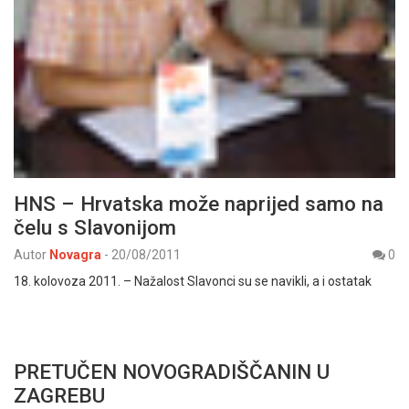
HNS – Hrvatska može naprijed samo na
čelu s Slavonijom
Autor
Novagra
-
20/08/2011
0
18. kolovoza 2011. – Nažalost Slavonci su se navikli, a i ostatak
PRETUČEN NOVOGRADIŠČANIN U
ZAGREBU