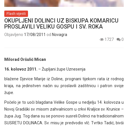
Flash vijesti
OKUPLJENI DOLINCI UZ BISKUPA KOMARICU
PROSLAVILI VELIKU GOSPU I SV. ROKA
Objavljeno
17/08/2011
od
Novagra
1727
0
Milorad Oršulić Mican
16. kolovoz 2011.
– Župljani župe Uznesenja
blažene Djevice Marije iz Doline, prognani tijekom rata iz rodnog
kraja, na jedinstven način su proslavili zaštitnicu i patron svoje
župe.
Počelo je to uoči blagdana Velike Gospe u nedjelju 14. kolovoza u
Novoj Gradiški sv. misom zahvalnicom u crkvi Kraljice sv. Krunice –
župa Jug. Tog dana su se ponovo susreli Dolinci na tradicionalnom
SUSRETU DOLINACA. Sv. misu je predvodio vlč. Tvrtko Tadić, bivši