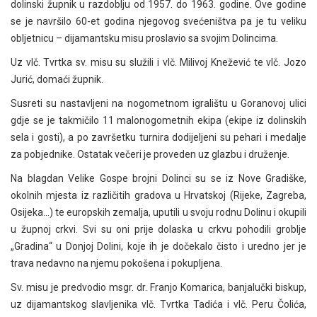
dolinski župnik u razdoblju od 1957. do 1963. godine. Ove godine
se je navršilo 60-et godina njegovog svećeništva pa je tu veliku
obljetnicu – dijamantsku misu proslavio sa svojim Dolincima.
Uz vlč. Tvrtka sv. misu su služili i vlč. Milivoj Knežević te vlč. Jozo
Jurić, domaći župnik.
Susreti su nastavljeni na nogometnom igralištu u Goranovoj ulici
gdje se je takmičilo 11 malonogometnih ekipa (ekipe iz dolinskih
sela i gosti), a po završetku turnira dodijeljeni su pehari i medalje
za pobjednike. Ostatak večeri je proveden uz glazbu i druženje.
Na blagdan Velike Gospe brojni Dolinci su se iz Nove Gradiške,
okolnih mjesta iz različitih gradova u Hrvatskoj (Rijeke, Zagreba,
Osijeka…) te europskih zemalja, uputili u svoju rodnu Dolinu i okupili
u župnoj crkvi. Svi su oni prije dolaska u crkvu pohodili groblje
„Gradina“ u Donjoj Dolini, koje ih je dočekalo čisto i uredno jer je
trava nedavno na njemu pokošena i pokupljena.
Sv. misu je predvodio msgr. dr. Franjo Komarica, banjalučki biskup,
uz dijamantskog slavljenika vlč. Tvrtka Tadića i vlč. Peru Čolića,