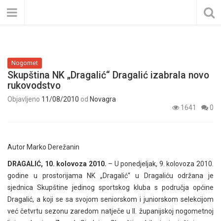
Nogomet
Skupština NK „Dragalić“ Dragalić izabrala novo
rukovodstvo
Objavljeno
11/08/2010
od
Novagra
1641
0
Autor Marko Derežanin
DRAGALIĆ, 10. kolovoza 2010.
– U ponedjeljak, 9. kolovoza 2010.
godine u prostorijama NK „Dragalić“ u Dragaliću održana je
sjednica Skupštine jedinog sportskog kluba s područja općine
Dragalić, a koji se sa svojom seniorskom i juniorskom selekcijom
već četvrtu sezonu zaredom natječe u II. županijskoj nogometnoj