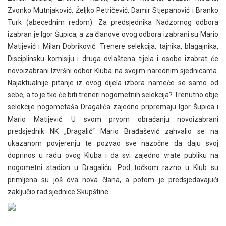
Zvonko Mutnjaković, Željko Petričević, Damir Stjepanović i Branko
Turk (abecednim redom). Za predsjednika Nadzornog odbora
izabran je Igor Šupica, a za članove ovog odbora izabrani su Mario
Matijević i Milan Dobriković. Trenere selekcija, tajnika, blagajnika,
Disciplinsku komisiju i druga ovlaštena tijela i osobe izabrat će
novoizabrani Izvršni odbor Kluba na svojim narednim sjednicama.
Najaktualnije pitanje iz ovog dijela izbora nameće se samo od
sebe, a to je tko će biti treneri nogometnih selekcija? Trenutno obje
selekcije nogometaša Dragalića zajedno pripremaju Igor Šupica i
Mario Matijević. U svom prvom obraćanju novoizabrani
predsjednik NK „Dragalić“ Mario Brađašević zahvalio se na
ukazanom povjerenju te pozvao sve nazočne da daju svoj
doprinos u radu ovog Kluba i da svi zajedno vrate publiku na
nogometni stadion u Dragaliću. Pod točkom razno u Klub su
primljena su još dva nova člana, a potom je predsjedavajući
zaključio rad sjednice Skupštine.