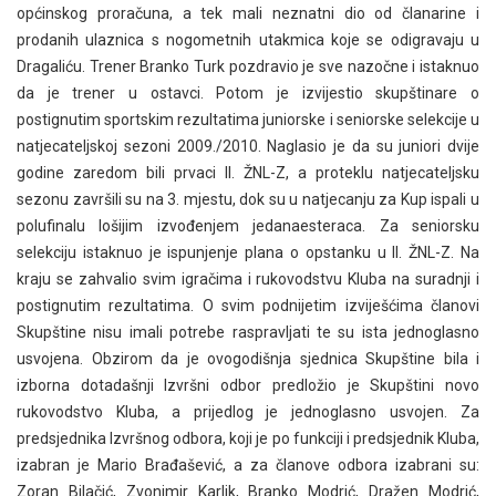
općinskog proračuna, a tek mali neznatni dio od članarine i
prodanih ulaznica s nogometnih utakmica koje se odigravaju u
Dragaliću. Trener Branko Turk pozdravio je sve nazočne i istaknuo
da je trener u ostavci. Potom je izvijestio skupštinare o
postignutim sportskim rezultatima juniorske i seniorske selekcije u
natjecateljskoj sezoni 2009./2010. Naglasio je da su juniori dvije
godine zaredom bili prvaci II. ŽNL-Z, a proteklu natjecateljsku
sezonu završili su na 3. mjestu, dok su u natjecanju za Kup ispali u
polufinalu lošijim izvođenjem jedanaesteraca. Za seniorsku
selekciju istaknuo je ispunjenje plana o opstanku u II. ŽNL-Z. Na
kraju se zahvalio svim igračima i rukovodstvu Kluba na suradnji i
postignutim rezultatima. O svim podnijetim izviješćima članovi
Skupštine nisu imali potrebe raspravljati te su ista jednoglasno
usvojena. Obzirom da je ovogodišnja sjednica Skupštine bila i
izborna dotadašnji Izvršni odbor predložio je Skupštini novo
rukovodstvo Kluba, a prijedlog je jednoglasno usvojen. Za
predsjednika Izvršnog odbora, koji je po funkciji i predsjednik Kluba,
izabran je Mario Brađašević, a za članove odbora izabrani su:
Zoran Bilačić, Zvonimir Karlik, Branko Modrić, Dražen Modrić,