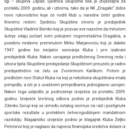
ligi – skupina Zapad. Sjednica Skupštine bila je izvještajna za
proteklu 2009. godinu, ali i izborna, tako da je NK „Dragalić“ dobio
novo rukovodstvo koje će voditi Klub u naredne četiri godine.
Krenimo redom. Sjednicu Skupštine otvorio je predsjednik
Skupštine Vladimir Bemko koji je pozvao sve nazočne da minutom
šutnje odaju počast svim pokojnim nogometašima Dragalića, a
posebno nedavno preminulom Mirku Marjanoviću koji je daleke
1947. godine bio inicijator osnivanja Kluba i prvi izabrani
predsjednik Kluba. Nakon usvajanja predloženog Dnevnog reda i
izbora tijela Skupštine predsjedanje Skupštinom preuzelo je radno
predsjedništvo na čelu sa Zvonimirom Karlikom. Potom je
predložen novi Statut Kluba na koji je nekolicina skupštinara imala
primjedbi, a isti je s uvaženim primjedbama jednoglasno usvojen.
Nakon toga uslijedilo je podnošenje izviješća za proteklu 2009.
godinu. Izviješće Izvršnog odbora podnio je predsjednik Kluba
Zdenko Gorup koji se između ostalog osvrnuo na rad i postignute
sportske rezultate u proteklom četverogodišnjem mandatnom
razdoblju. Blagajničko izviješće podnio je blagajnik Kluba Željko
Petričević koji je naglasio da najveća financijska sredstva dolaze iz