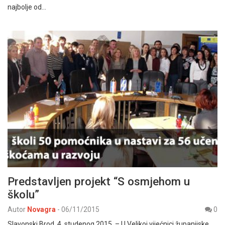
najbolje od…
Predstavljen projekt “S osmjehom u
školu”
Autor
Novagra
-
06/11/2015
0
Slavonski Brod, 4. studenog 2015. – U Velikoj vijećnici županijske