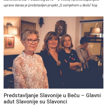
uprave danas je predstavljen projekt „S osmjehom u školu” koji…
Predstavljanje Slavonije u Beču – Glavni
adut Slavonije su Slavonci