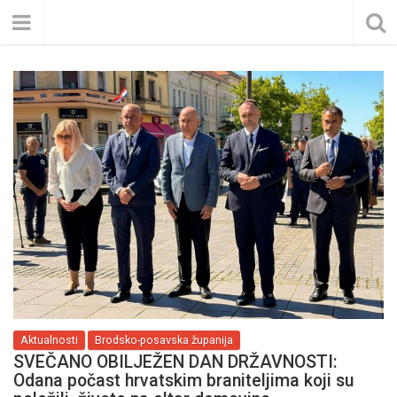
Aktualnosti
Brodsko-posavska županija
SVEČANO OBILJEŽEN DAN DRŽAVNOSTI:
Odana počast hrvatskim braniteljima koji su