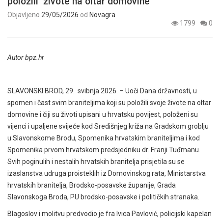
položili živote na oltar domovine
Objavljeno
29/05/2026
od
Novagra
1799
0
Autor bpz.hr
SLAVONSKI BROD, 29. svibnja 2026. – Uoči Dana državnosti, u
spomen i čast svim braniteljima koji su položili svoje živote na oltar
domovine i čiji su životi upisani u hrvatsku povijest, položeni su
vijenci i upaljene svijeće kod Središnjeg križa na Gradskom groblju
u Slavonskome Brodu, Spomenika hrvatskim braniteljima i kod
Spomenika prvom hrvatskom predsjedniku dr. Franji Tuđmanu.
Svih poginulih i nestalih hrvatskih branitelja prisjetila su se
izaslanstva udruga proisteklih iz Domovinskog rata, Ministarstva
hrvatskih branitelja, Brodsko-posavske županije, Grada
Slavonskoga Broda, PU brodsko-posavske i političkih stranaka.
Blagoslov i molitvu predvodio je fra Ivica Pavlović, policijski kapelan