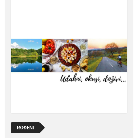
ROĐENI