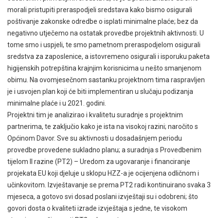
morali pristupiti preraspodjeli sredstava kako bismo osigurali
poštivanje zakonske odredbe o isplati minimalne plaće; bez da
negativno utječemo na ostatak provedbe projektnih aktivnosti. U
tome smo i uspjeli, te smo pametnom preraspodjelom osigurali
sredstva za zaposlenice, a istovremeno osigurali i isporuku paketa
higijenskih potrepština krajnjim korisnicima u nešto smanjenom
obimu. Na ovomjesečnom sastanku projektnom tima raspravljen
je i usvojen plan koji će biti implementiran u slučaju podizanja
minimalne plaće i u 2021. godini.
Projektni tim je analizirao i kvalitetu suradnje s projektnim
partnerima, te zaključio kako je ista na visokoj razini; naročito s
Općinom Davor. Sve su aktivnosti u dosadašnjem periodu
provedbe provedene sukladno planu; a suradnja s Provedbenim
tijelom II razine (PT2) – Uredom za ugovaranje i financiranje
projekata EU koji djeluje u sklopu HZZ-a je ocijenjena odličnom i
učinkovitom. Izvještavanje se prema PT2 radi kontinuirano svaka 3
mjeseca, a gotovo svi dosad poslani izvještaji su i odobreni; što
govori dosta o kvaliteti izrade izvještaja s jedne, te visokom