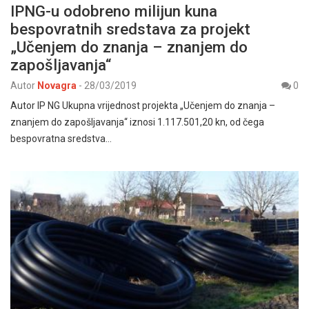
IPNG-u odobreno milijun kuna
bespovratnih sredstava za projekt
„Učenjem do znanja – znanjem do
zapošljavanja“
Autor
Novagra
-
28/03/2019
0
Autor IP NG Ukupna vrijednost projekta „Učenjem do znanja –
znanjem do zapošljavanja“ iznosi 1.117.501,20 kn, od čega
bespovratna sredstva…