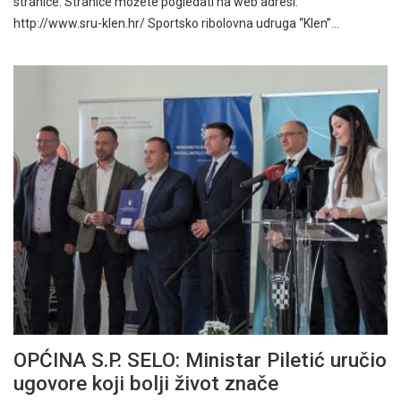
stranice. Stranice možete pogledati na web adresi:
http://www.sru-klen.hr/ Sportsko ribolovna udruga “Klen”…
OPĆINA S.P. SELO: Ministar Piletić uručio
ugovore koji bolji život znače