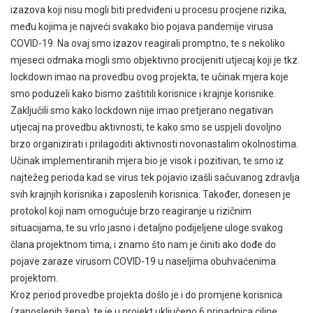
izazova koji nisu mogli biti predviđeni u procesu procjene rizika,
među kojima je najveći svakako bio pojava pandemije virusa
COVID-19. Na ovaj smo izazov reagirali promptno, te s nekoliko
mjeseci odmaka mogli smo objektivno procijeniti utjecaj koji je tkz.
lockdown imao na provedbu ovog projekta, te učinak mjera koje
smo poduzeli kako bismo zaštitili korisnice i krajnje korisnike.
Zaključili smo kako lockdown nije imao pretjerano negativan
utjecaj na provedbu aktivnosti, te kako smo se uspjeli dovoljno
brzo organizirati i prilagoditi aktivnosti novonastalim okolnostima.
Učinak implementiranih mjera bio je visok i pozitivan, te smo iz
najtežeg perioda kad se virus tek pojavio izašli sačuvanog zdravlja
svih krajnjih korisnika i zaposlenih korisnica. Također, donesen je
protokol koji nam omogućuje brzo reagiranje u rizičnim
situacijama, te su vrlo jasno i detaljno podijeljene uloge svakog
člana projektnom tima, i znamo što nam je činiti ako dođe do
pojave zaraze virusom COVID-19 u naseljima obuhvaćenima
projektom.
Kroz period provedbe projekta došlo je i do promjene korisnica
(zaposlenih žena), te je u projekt uključeno 6 pripadnica ciljne