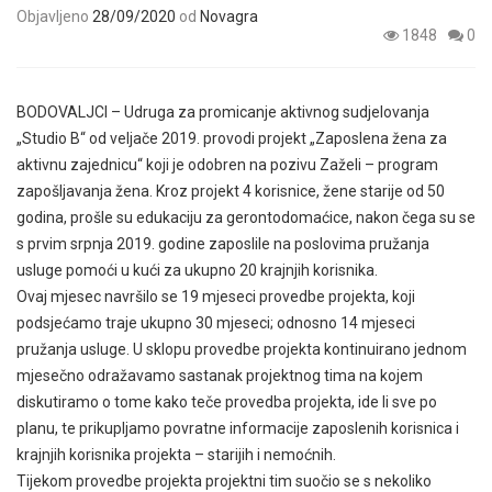
Objavljeno
28/09/2020
od
Novagra
1848
0
BODOVALJCI – Udruga za promicanje aktivnog sudjelovanja
„Studio B“ od veljače 2019. provodi projekt „Zaposlena žena za
aktivnu zajednicu“ koji je odobren na pozivu Zaželi – program
zapošljavanja žena. Kroz projekt 4 korisnice, žene starije od 50
godina, prošle su edukaciju za gerontodomaćice, nakon čega su se
s prvim srpnja 2019. godine zaposlile na poslovima pružanja
usluge pomoći u kući za ukupno 20 krajnjih korisnika.
Ovaj mjesec navršilo se 19 mjeseci provedbe projekta, koji
podsjećamo traje ukupno 30 mjeseci; odnosno 14 mjeseci
pružanja usluge. U sklopu provedbe projekta kontinuirano jednom
mjesečno odražavamo sastanak projektnog tima na kojem
diskutiramo o tome kako teče provedba projekta, ide li sve po
planu, te prikupljamo povratne informacije zaposlenih korisnica i
krajnjih korisnika projekta – starijih i nemoćnih.
Tijekom provedbe projekta projektni tim suočio se s nekoliko