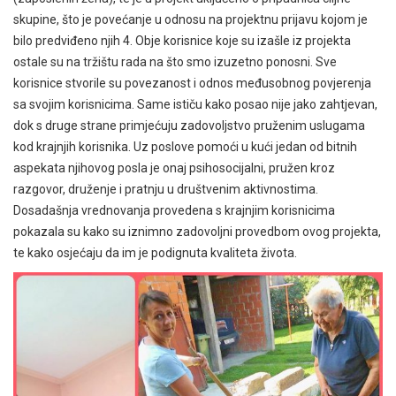
skupine, što je povećanje u odnosu na projektnu prijavu kojom je
bilo predviđeno njih 4. Obje korisnice koje su izašle iz projekta
ostale su na tržištu rada na što smo izuzetno ponosni. Sve
korisnice stvorile su povezanost i odnos međusobnog povjerenja
sa svojim korisnicima. Same ističu kako posao nije jako zahtjevan,
dok s druge strane primjećuju zadovoljstvo pruženim uslugama
kod krajnjih korisnika. Uz poslove pomoći u kući jedan od bitnih
aspekata njihovog posla je onaj psihosocijalni, pružen kroz
razgovor, druženje i pratnju u društvenim aktivnostima.
Dosadašnja vrednovanja provedena s krajnjim korisnicima
pokazala su kako su iznimno zadovoljni provedbom ovog projekta,
te kako osjećaju da im je podignuta kvaliteta života.