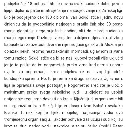
podijelio čak 18 pehara i što je novina svaki sudionik dobio je vrlo
lijepu diplomu pa će imati sjećanje na sudjelovanje na Zimskoj ligi.
Bilo je podijeljeno čak 180 diploma. Ivan Sokić ističe i jednu novu
činjenicu da je ovogodišnje natjecanje pratilo čak oko 30 posto
manje gledatelja nego prijašnjih godina, ali i da je broj sudionika
manji nego ranije. Razlog je vjerojatno u duljini natjecanja, ali zbog
kapaciteta i zauzetosti dvorane nije moguće ga skratiti. Možda je i
dolazak nekih, recimo neatraktivnih
momčadi. uglavnom iz vana
tomu razlog. Sokić ističe da bi se naši klubovi trebali više uključiti
jer je to prilika da im nogometaši preko zime kad nemaju dobre
uvjete za pripremanje kroz sudjelovanje na ovoj ligi održe
kondicijsku spremu. No, to je tema za drugu raspravu. Uglavnom,
liga je opravdala svoje postojanje, Nogometno središte je uložilo
maksimum preko svega nekolicine ljudi i u cijelosti su uspjeli
natjecanje regularno dovesti do kraja.
Ključni ljudi organizacije bili
su organizator Ivan Sokić, biljeter Josip i Ivan Babić i svakako
Branko Tomek koji je tijekom cijelog natjecanja vodio ovu
tromjesečnu organizaciju. Također pohvale zaslužuju i suci koji su
kroz taj dugi period vodili utakmice, a to su Željko Ćosić i Petar