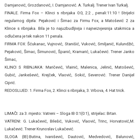
Damjanović, Grozdanović, I. Damjanović. A. Turkalj. Trener Ivan Turkalj.
FINALE. Firma Fox – Klinci s ribnjaka 0:0,
2:2 , penali:11:10 ! Strijelci
regularnog dijela: Pejaković i Šimac za Firmu Fox, a Matošević 2 za
Klince s ribnjaka. Bila je to najuzbudljivija i najneizvjesnija utakmica a
odlučena je tek nakon 11 penala.
FIRMA FOX: Šćukanac, Vujnović, Stanišić, Vuković, Smiljanić, Kulundžić,
Pejaković, Šimac, Šimunović, Španić, Kramarić, Lukačević. Trener Janko
Šimac,
KLINCI S RIBNJAKA: Maričević, Vlainić, Malenica, Jelinić, Matošević,
Gubić, Jankešević, Krejček, Vlaović, Sokić, Severović. Trener Danijel
Ciprić.
REDOSLIJED: 1. Firma Fox, 2. Klinci s ribnjaka, 3. Vrbova, 4. Hat trick.
LIMAČI: za 3. mjesto: Vatreni – Sloga IB 0:1(0:1), strijelac: Brtan.
VATRENI: G. Lukačević, Bilešić, Vuković, Vlaović, Trinc, Horvatović,M.
Lukačević. Trener Krunoslav Lukačević.
SLOGA (IB):Butina, Ivanišević, Dautović, Medvedović, Balunović,