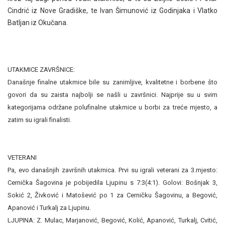
Cindrić iz Nove Gradiške, te
Ivan Šimunović iz Godinjaka i Vlatko
Batljan iz Okučana.
UTAKMICE ZAVRŠNICE:
Današnje finalne utakmice bile su zanimljive, kvalitetne i borbene što
govori da su zaista najbolji se našli u završnici. Najprije su u svim
kategorijama održane polufinalne utakmice u borbi za treće mjesto, a
zatim su igrali finalisti.
VETERANI
Pa, evo današnjih završnih utakmica. Prvi su igrali veterani za 3.mjesto:
Cernička Šagovina je pobijedila Ljupinu s 7:3(4:1). Golovi: Bošnjak 3,
Sokić 2, Živković i Matošević po 1 za Cerničku Šagovinu, a Begović,
Apanović i Turkalj za Ljupinu.
LJUPINA: Z. Mulac, Marjanović, Begović, Kolić, Apanović, Turkalj, Cvitić,