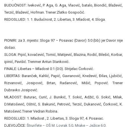
BUDUĆNOST: Iveković, P. Aga, G. Aga, Vlaović, batalo, Biondić, Blažević,
Terzić, Blažević, Hofman. Trener:Zlatko Gospočić.
REDOSLIJED: 1. 1. Budućnost, 2. Libertas, 3. Mladost, 4. Sloga.
PIONIRI: za 3. mjesto: Sloga 97 – Posavac (Davor) 5:0 (bb) jer Davor nije
došao.
SLOGA: Prpić, kovačević, Tomić, Matijević, Blazina, Rodić, Bilešić, Korbar,
ipinić, Pavišić. Trenmer Antun Stanković.
FINALE: Libertas – Mladost 0:1 (0:0). Strijelac Ćorković.
LIBERTAS: Baranček, Kahlić, Papić, Gavranović, Knežević, Đilas, Ljubičić,
Rizvanović, Josipović, Brtan, Radanović, Mišić, Popović. Trener
Dubravko Josipović.
MLADOST: Buturac, Curić, J. Bunikić, T. Sokić, Adžić, G. Sokić, Milak,
D.Matošević, Oštrić, S. Bakunić, Petrović, Terzić, Dukanović, Ćorković, K.
Matošević.Trener Vedran Robina.
REDOSLIJED: 1. Mladost , 2. Libertas, 3. Sloga 97, 4. Posavac.
DJEVOJČICE:
Štrunfete – OŠ M. Lovrak 5.0, Mrake – Ježice 6:0.