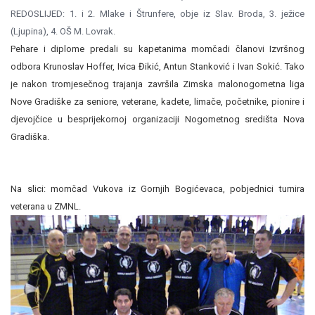
REDOSLIJED: 1. i 2. Mlake i Štrunfere, obje iz Slav. Broda, 3. ježice
(Ljupina), 4. OŠ M. Lovrak.
Pehare i diplome predali su kapetanima momčadi članovi Izvršnog
odbora Krunoslav Hoffer, Ivica Đikić, Antun Stanković i Ivan Sokić. Tako
je nakon tromjesečnog trajanja završila Zimska malonogometna liga
Nove Gradiške za seniore, veterane, kadete, limače, početnike, pionire i
djevojčice u besprijekornoj organizaciji Nogometnog središta Nova
Gradiška.
Na slici: momčad Vukova iz Gornjih Bogićevaca, pobjednici turnira
veterana u ZMNL.