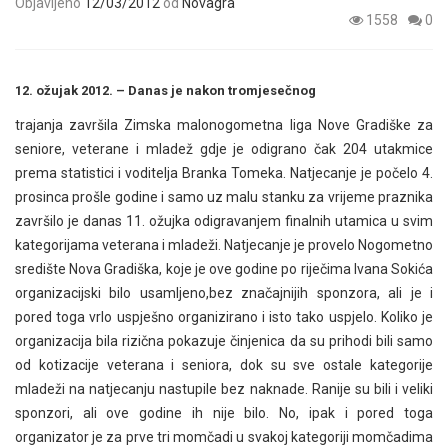
Objavljeno
12/03/2012
od
Novagra
1558
0
12. ožujak 2012. – Danas je nakon tromjesečnog
trajanja završila Zimska malonogometna liga Nove Gradiške za
seniore, veterane i mladež gdje je odigrano čak 204 utakmice
prema statistici i voditelja Branka Tomeka. Natjecanje je počelo 4.
prosinca prošle godine i samo uz malu stanku za vrijeme praznika
završilo je danas 11. ožujka odigravanjem finalnih utamica u svim
kategorijama veterana i mladeži. Natjecanje je provelo Nogometno
središte Nova Gradiška, koje je ove godine po riječima Ivana Sokića
organizacijski bilo usamljeno,bez značajnijih sponzora, ali je i
pored toga vrlo uspješno organizirano i isto tako uspjelo. Koliko je
organizacija bila rizična pokazuje činjenica da su prihodi bili samo
od kotizacije veterana i seniora, dok su sve ostale kategorije
mladeži na natjecanju nastupile bez naknade. Ranije su bili i veliki
sponzori, ali ove godine ih nije bilo. No, ipak i pored toga
organizator je za prve tri momčadi u svakoj kategoriji momčadima