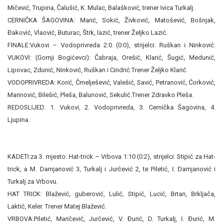
Mičević, Trupina, Čalušić, K. Mulac, Balašković, trener Ivica Turkalj.
CERNIČKA ŠAGOVINA: Marić, Sokić, Živković, Matošević, Bošnjak,
Đaković, Vlaović, Buturac, Štrk, lazić, trener Željko Lazić.
FINALE:Vukovi – Vodoprivreda
2:0 (0:0), strijelci: Ruškan i Ninković.
VUKOVI: (Gornji
Bogićevci): Čabraja, Orešić, Klarić, Šugić, Medunić,
Lipovac, Zdunić, Ninković, Ruškan i Cindrić.Trener Željko Klarić.
VODOPRIVREDA: Korić, Čmelješević, Valešić, Savić, Petranović, Ćorković,
Marinović, Bilešić, Pleša, Balunović, Sekulić.Trener Zdravko Pleša.
REDOSLIJED: 1. Vukovi, 2. Vodoprivreda, 3. Cernička Šagovina, 4.
Ljupina.
KADETI:za 3. mjesto: Hat-trick – Vrbova 1:10 (0:2), strijelci: Stipić za Hat-
trick, a M. Damjanović 3, Turkalj i Jurčević 2, te Piletić, I. Damjanović i
Turkalj za Vrbovu.
HAT TRICK: Blažević, guberović, Lulić, Stipić, Lucić, Brtan, Brkljača,
Laktić, Keler. Trener Matej Blažević.
VRBOVA:Piletić, Maričević, Jurčević, V. Đurić, D. Turkalj, I. Đurić, M.