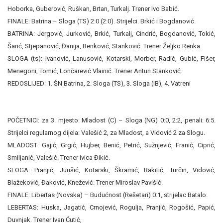
Hoborka, Guberović, Ruškan, Brtan, Turkalj. Trener Ivo Babić.
FINALE: Batrina – Sloga (TS) 2:0 (2:0). Strijelci. Brkić i Bogdanović.
BATRINA: Jergović, Jurković, Brkić, Turkalj, Cindrić, Bogdanović, Tokić,
Šarić, Stjepanović, Đanija, Benković, Stanković. Trener Željko Renka.
SLOGA (ts): Ivanović, Lanusović, Kotarski, Morber, Radić, Gubić, Fišer,
Menegoni, Tomić, Lončarević Vlainić. Trener Antun Stanković.
REDOSLIJED: 1. ŠN Batrina, 2. Sloga (TS), 3.
Sloga (IB), 4. Vatreni
POČETNICI: za 3. mjesto: Mladost (C)
– Sloga (NG) 0:0, 2:2, penali: 6:5.
Strijelci regularnog dijela: Valešić 2, za Mladost, a Vidović 2 za Slogu.
MLADOST: Gajić, Grgić, Hujber, Benić, Petrić, Sužnjević, Franić, Ciprić,
Smiljanić, Valešić. Trener Ivica Đikić.
SLOGA: Pranjić, Jurišić, Kotarski, Škramić, Rakitić, Turčin, Vidović,
Blažeković, Đaković, Knežević. Trener Miroslav Pavišić.
FINALE: Libertas (Novska) – Budućnost (Rešetari) 0:1, strijelac Batalo.
LEBERTAS: Huska, Jagatić, Crnojević, Rogulja, Pranjić, Rogošić, Papić,
Duvnjak. Trener Ivan Ćutić,