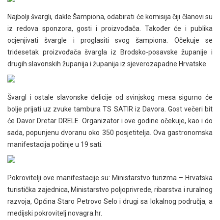
Najbolji švargli, dakle Šampiona, odabirati će komisija čiji članovi su
iz redova sponzora, gosti i proizvođača. Također će i publika
ocjenjivati švargle i proglasiti svog šampiona. Očekuje se
tridesetak proizvođača švargla iz Brodsko-posavske županije i
drugih slavonskih županija i županija iz sjeverozapadne Hrvatske.
Švargl i ostale slavonske delicije od svinjskog mesa sigurno će
bolje prijati uz zvuke tambura TS SATIR iz Davora. Gost večeri bit
će Davor Dretar DRELE. Organizator i ove godine očekuje, kao i do
sada, popunjenu dvoranu oko 350 posjetitelja. Ova gastronomska
manifestacija počinje u 19 sati.
Pokrovitelji ove manifestacije su: Ministarstvo turizma – Hrvatska
turistička zajednica, Ministarstvo poljoprivrede, ribarstva i ruralnog
razvoja, Općina Staro Petrovo Selo i drugi sa lokalnog područja, a
medijski pokrovitelj novagra.hr.