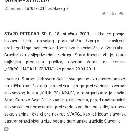
MANIFESTACIJA
Objavljeno
18/01/2011
od
Novagra
1667
0
STARO PETROVO SELO, 18. siječnja 2011.
– Tko će ponijeti
laskavu titulu najboljeg proizvođača švargla i naslijediti
prošlogodišnje pobjednike Tomislava Ivaniševića iz Godinjaka i
Braniteljsku poljoprivrednu zadrugu Stara Kapele, čiji je švargl
najboljim proglasila publika, doznati ćemo na četvrtoj
„ŠVARGLIJADA U HRVATA“ oko ponoći 29.01.2011.
godine u Starom Petrovom Selu. I ove godine ovu gastronomsko-
turističku manifestaciju organizira Udruga proizvođača izvornog
slavonskog kulina „KULIN BEĆARAC“, a suorganizator je općina
Staro Petrovo Selo. Cilj je, kao i prošlih godina, pored tradicionalnih
slavonskih suhomesnatih proizvoda kao što su kulin, kulinova
seka, slanina i čvarci promovirati ŠVARGL kao još jedan slavonski
gastronomski biser u nizu bogate gurmanske tradicije Slavonije.