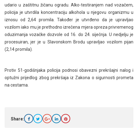
udario u zaštitnu žičanu ogradu. Alko-testiranjem nad vozačem,
policija je utvrdila koncentraciju alkohola u njegovu organizmu u
iznosu od 2,64 promila. Također je utvrđeno da je upravljao
vozilom iako mu je prethodno izrečena mjera opreza privremenog
oduzimanja vozačke dozvole od 16. do 24. siječnja. U nedjelju je
procesuiran, jer je u Slavonskom Brodu upravljao vozilom pijan
(2,14 promila).
Protiv 51-godišnjaka policija podnosi obavezni prekršajni nalog i
optužni prijedlog zbog prekršaja iz Zakona o sigurnosti prometa
na cestama.
Share: