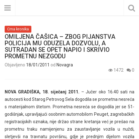
Crna kronika
OMILJENA ČAŠICA – ZBOG PIJANSTVA
POLICIJA MU ODUZELA DOZVOLU, A
SUTRADAN SE OPET NAPIO I SKRIVIO
PROMETNU NEZGODU
Objavljeno
18/01/2011
od
Novagra
1472
0
NOVA GRADIŠKA, 18. siječanj 2011.
– Jučer oko 16.40 sati na
autocesti kod Starog Petrovog Sela dogodila se prometna nesreća
s materijalnom štetom. Prometna nesreća se dogodila jer se 51-
godišnjak, upravljajući osobnim automobilom Peuget, zagrebačkih
registracijskih oznaka, nije držao strane kretanja već je prešao na
prometnu traku namijenjenu za zaustavljanje vozila u nuždi,
sletjevši na travnatu površinu, gdje je prednjim dijelom vozila