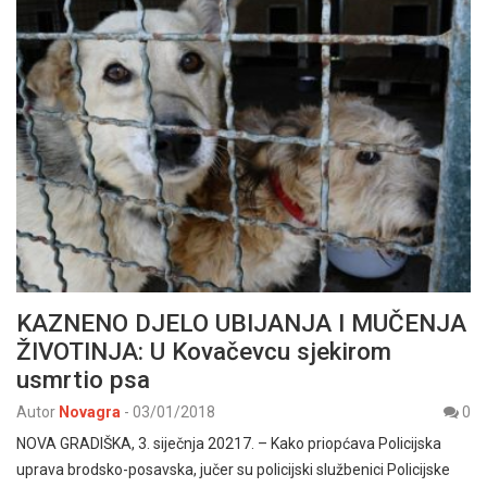
KAZNENO DJELO UBIJANJA I MUČENJA
ŽIVOTINJA: U Kovačevcu sjekirom
usmrtio psa
Autor
Novagra
-
03/01/2018
0
NOVA GRADIŠKA, 3. siječnja 20217. – Kako priopćava Policijska
uprava brodsko-posavska, jučer su policijski službenici Policijske