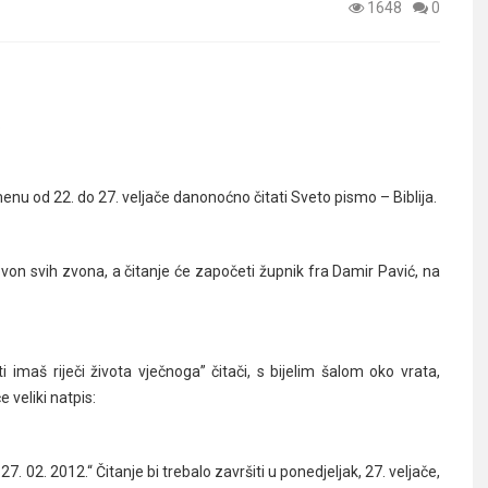
1648
0
.
emenu od 22. do 27. veljače danonoćno čitati Sveto pismo – Biblija.
 zvon svih zvona, a čitanje će započeti župnik fra Damir Pavić, na
i imaš riječi života vječnoga” čitači, s bijelim šalom oko vrata,
e veliki natpis:
2. 2012.“ Čitanje bi trebalo završiti u ponedjeljak, 27. veljače,