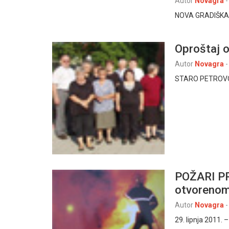
Autor
Novagra
-
NOVA GRADIŠKA, 28
Oproštaj o
Autor
Novagra
-
STARO PETROVO S
POŽARI PR
otvorenom
Autor
Novagra
-
29. lipnja 2011. 