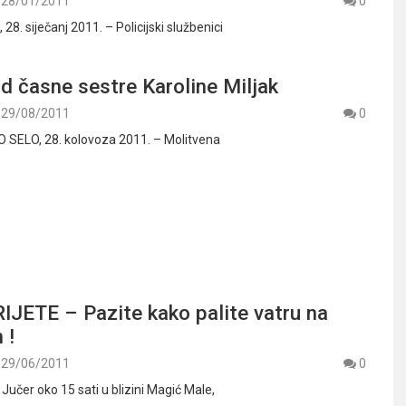
28/01/2011
0
. siječanj 2011. – Policijski službenici
d časne sestre Karoline Miljak
29/08/2011
0
ELO, 28. kolovoza 2011. – Molitvena
IJETE – Pazite kako palite vatru na
 !
29/06/2011
0
– Jučer oko 15 sati u blizini Magić Male,