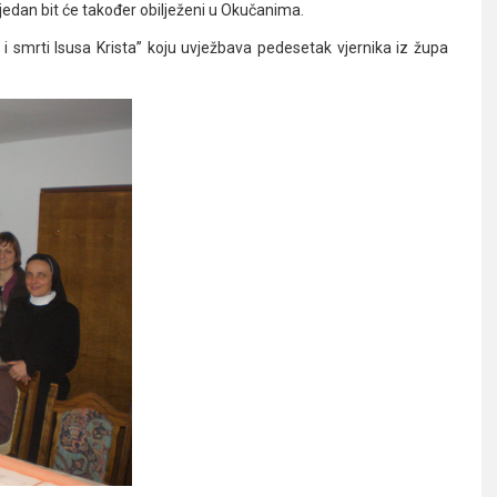
tjedan bit će također obilježeni u Okučanima.
i smrti Isusa Krista” koju uvježbava pedesetak vjernika iz župa