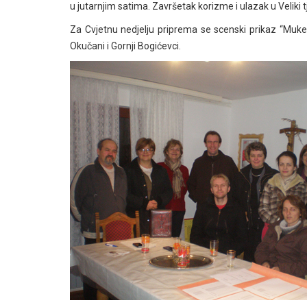
u jutarnjim satima. Završetak korizme i ulazak u Veliki 
Za Cvjetnu nedjelju priprema se scenski prikaz “Muke 
Okučani i Gornji Bogićevci.