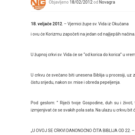
Objavljeno
18/02/2012
od
Novagra
18. veljače 2012
. – Vjernici župe sv. Vida iz Okučana
i ovu će Korizmu započeti na jedan od najljepših načina
U župnoj crkvi sv. Vida će se “od korica do korica” u vr
U crkvu će svečano biti unesena Biblija u procesiji, uz
čistu srijedu, nakon sv. mise i obreda pepeljenja.
Pod geslom: ” Riječi tvoje Gospodine, duh su i život; t
izmjenjivat će se svakih pola sata. Na ulazu u crkvu bit ć
„U OVOJ SE CRKVI DANONOĆNO ČITA BIBLIJA OD 22. – 27. 0