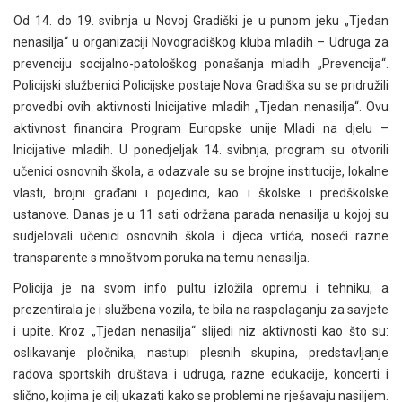
Od 14. do 19. svibnja u Novoj Gradiški je u punom jeku „Tjedan
nenasilja“ u organizaciji Novogradiškog kluba mladih – Udruga za
prevenciju socijalno-patološkog ponašanja mladih „Prevencija“.
Policijski službenici Policijske postaje
Nova Gradiška su se pridružili
provedbi ovih aktivnosti Inicijative mladih „Tjedan nenasilja“. Ovu
aktivnost financira Program Europske unije Mladi na djelu –
Inicijative mladih. U ponedjeljak 14. svibnja, program su otvorili
učenici osnovnih škola, a odazvale su se brojne institucije, lokalne
vlasti, brojni građani i pojedinci, kao i školske i predškolske
ustanove. Danas je u 11 sati održana parada nenasilja u kojoj su
sudjelovali učenici osnovnih škola i djeca vrtića, noseći razne
transparente s mnoštvom poruka na temu nenasilja.
Policija je na svom info pultu izložila opremu i tehniku, a
prezentirala je i službena vozila, te bila na raspolaganju za savjete
i upite. Kroz „Tjedan nenasilja“ slijedi niz aktivnosti kao što su:
oslikavanje pločnika, nastupi plesnih skupina, predstavljanje
radova sportskih društava i udruga, razne edukacije, koncerti i
slično, kojima je cilj ukazati kako se problemi ne rješavaju nasiljem.