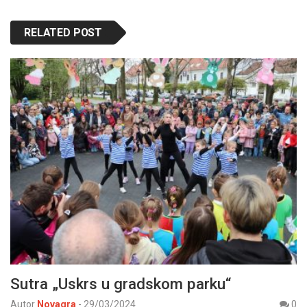
RELATED POST
Sutra „Uskrs u gradskom parku“
Autor
Novagra
-
29/03/2024
0