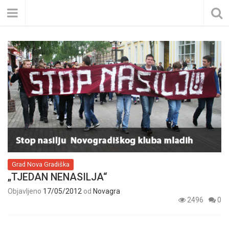
Grad Nova Gradiška
„TJEDAN NENASILJA“
Objavljeno
17/05/2012
od
Novagra
2496
0